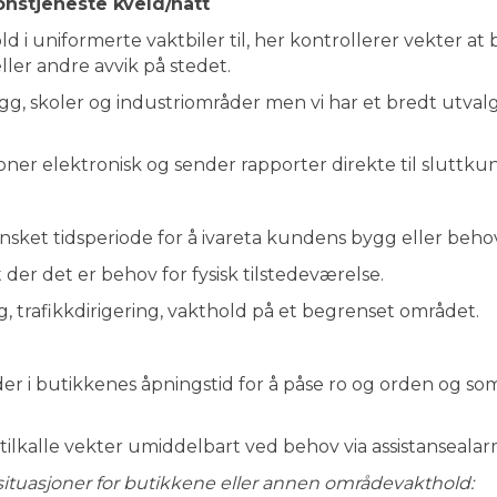
onstjeneste kveld/natt
d i uniformerte vaktbiler til, her kontrollerer vekter at 
er andre avvik på stedet.
ygg, skoler og industriområder men vi har et bredt utva
oner elektronisk og sender rapporter direkte til sluttku
nsket tidsperiode for å ivareta kundens bygg eller beho
der det er behov for fysisk tilstedeværelse.
 trafikkdirigering, vakthold på et begrenset området.
der i butikkenes åpningstid for å påse ro og orden og so
tilkalle vekter umiddelbart ved behov via assistansealarm
ituasjoner for butikkene eller annen områdevakthold: