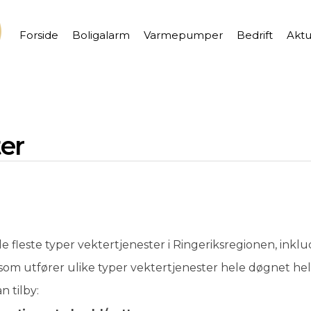
Forside
Boligalarm
Varmepumper
Bedrift
Aktu
er
de fleste typer vektertjenester i Ringeriksregionen, ink
som utfører ulike typer vektertjenester hele døgnet hel
n tilby: