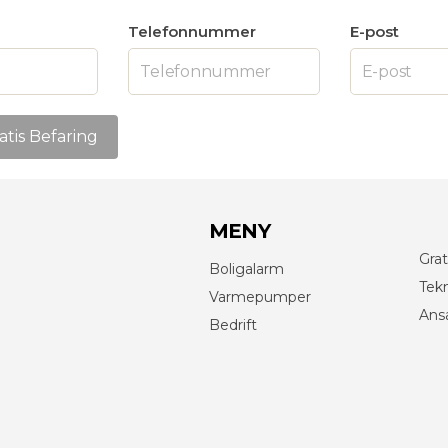
Telefonnummer
E-post
MENY
Grat
Boligalarm
Tekn
Varmepumper
Ans
Bedrift