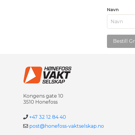
Navn
Kongens gate 10
3510 Honefoss
+47 32 12 84 40
post@honefoss-vaktselskap.no