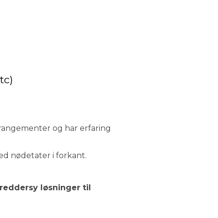
tc)
rrangementer og har erfaring
d nødetater i forkant.
kreddersy løsninger til