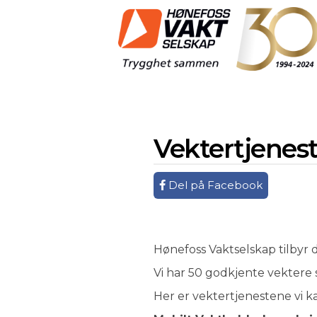
Hønefoss
Vaktselskap
Vektertjenest
Del på Facebook
Hønefoss Vaktselskap tilbyr 
Vi har 50 godkjente vektere 
Her er vektertjenestene vi ka