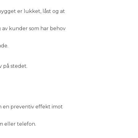
bygget er lukket, låst og at
lg av kunder som har behov
nde.
v på stedet.
m en preventiv effekt imot
 eller telefon.