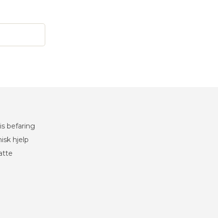
is befaring
isk hjelp
atte