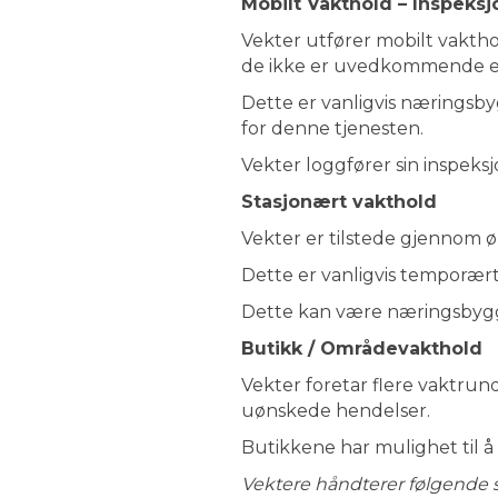
Mobilt Vakthold – Inspeksj
Vekter utfører mobilt vakthol
de ikke er uvedkommende ell
Dette er vanligvis næringsb
for denne tjenesten.
Vekter loggfører sin inspeksj
Stasjonært vakthold
Vekter er tilstede gjennom ø
Dette er vanligvis temporært 
Dette kan være næringsbygg,
Butikk / Områdevakthold
Vekter foretar flere vaktrun
uønskede hendelser.
Butikkene har mulighet til å 
Vektere håndterer følgende s