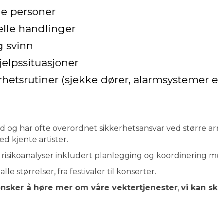
de personer
lle handlinger
g svinn
jelpssituasjoner
rhetsrutiner (sjekke dører, alarmsystemer e
d og har ofte overordnet sikkerhetsansvar ved større a
d kjente artister.
risikoanalyser inkludert planlegging og koordinering me
lle størrelser, fra festivaler til konserter.
sker å høre mer om våre vektertjenester
,
vi kan s