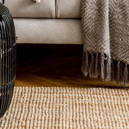
n
 Med et
 lover