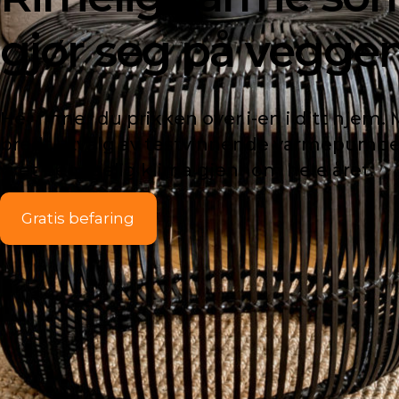
gjør seg på vegge
Her finner du prikken over i-en i ditt hjem.
bredt utvalg av testvinnende varmepumper
vi et behagelig klima gjennom hele året.
Gratis befaring