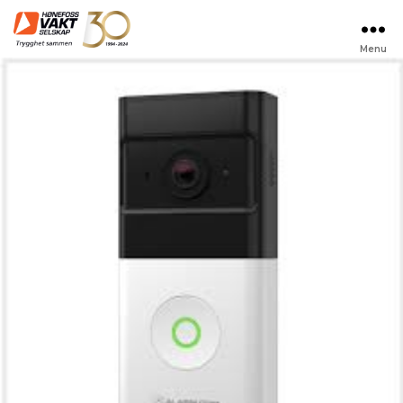
Menu
Hønefoss
Vaktselskap