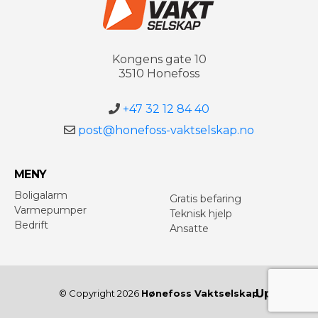
Kongens gate 10
3510 Honefoss
+47 32 12 84 40
post@honefoss-vaktselskap.no
MENY
Boligalarm
Gratis befaring
Varmepumper
Teknisk hjelp
Bedrift
Ansatte
Up
↑
© Copyright 2026
Hønefoss Vaktselskap