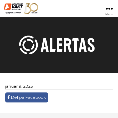
Menu
Hønefoss
Vaktselskap
januar 9, 2025
Del på Facebook