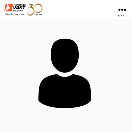
Menu
Hønefoss
Vaktselskap